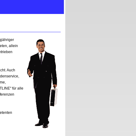
gjähriger
ten, allein
trieben
acht. Auch
denservice,
mme,
TLINE" für alle
ferenzen
petenten