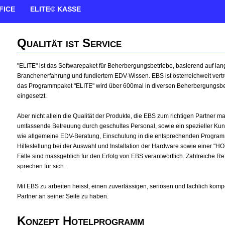
FICE
ELITE© KASSE
Qualität ist Service
"ELITE" ist das Softwarepaket für Beherbergungsbetriebe, basierend auf lan
Branchenerfahrung und fundiertem EDV-Wissen. EBS ist österreichweit vertre
das Programmpaket "ELITE" wird über 600mal in diversen Beherbergungsbe
eingesetzt.
Aber nicht allein die Qualität der Produkte, die EBS zum richtigen Partner m
umfassende Betreuung durch geschultes Personal, sowie ein spezieller Kun
wie allgemeine EDV-Beratung, Einschulung in die entsprechenden Progra
Hilfestellung bei der Auswahl und Installation der Hardware sowie einer "HO
Fälle sind massgeblich für den Erfolg von EBS verantwortlich. Zahlreiche
Re
sprechen für sich.
Mit EBS zu arbeiten heisst, einen zuverlässigen, seriösen und fachlich kom
Partner an seiner Seite zu haben.
Konzept Hotelprogramm