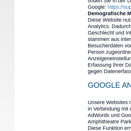
finden Sie in der 
Google:
https://s
Demografische M
Diese Website nut
Analytics. Dadurch
Geschlecht und In
stammen aus inte
Besucherdaten von
Person zugeordnet
Anzeigeneinstellu
Erfassung Ihrer D
gegen Datenerfass
GOOGLE AN
Unsere Websites n
in Verbindung mit
AdWords und Googl
Amphitheatre Par
Diese Funktion erm