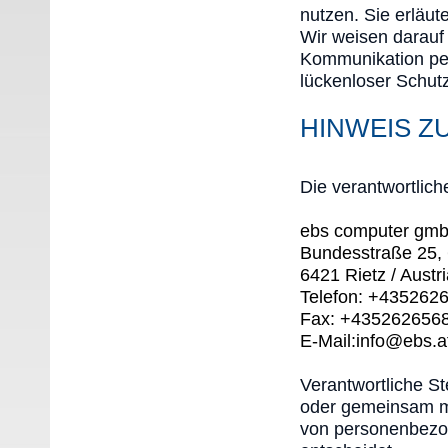
nutzen. Sie erläu
Wir weisen darauf 
Kommunikation per
lückenloser Schutz
HINWEIS Z
Die verantwortlich
ebs computer gmb
Bundesstraße 25, 6
6421 Rietz / Austr
Telefon: +435262
Fax: +435262656
E-Mail:info@ebs.a
Verantwortliche Ste
oder gemeinsam mi
von personenbezog