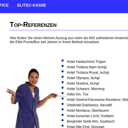
FICE
ELITE© KASSE
Top-Referenzen
Hier finden Sie einen kleinen Auszug aus mehr als 600 zufriedenen Anwend
die Elite-Frontoffice seit Jahren in ihrem Betrieb einsetzen.
Hotel Haidachhof, Fügen
Hotel Trofana Alpin Ischgl
Hotel Trofana-Royal, Ischgl
Hotel Olympia, Ischgl
Hotel Gradiva, Ischgl
Hotel Schwarz, Mieming
Adler Inn, Tux
Hotel Seehof-Panorama-Residenz, Wa
Vitalhotel Edelweiss, Neustift
Hotel Montana, Obertauern
Hotel Auracher Löchl, Kufstein
Berghotel Seidl-Alm, Saalbach
Hotel Alte Post, Grossarl